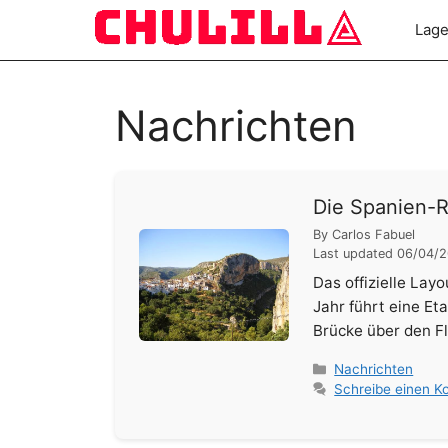
Zum
Lag
Inhalt
springen
Nachrichten
Die Spanien-R
By
Carlos Fabuel
Last updated
06/04/
Das offizielle Lay
Jahr führt eine Et
Brücke über den Fl
Kategorien
Nachrichten
Schreibe einen 