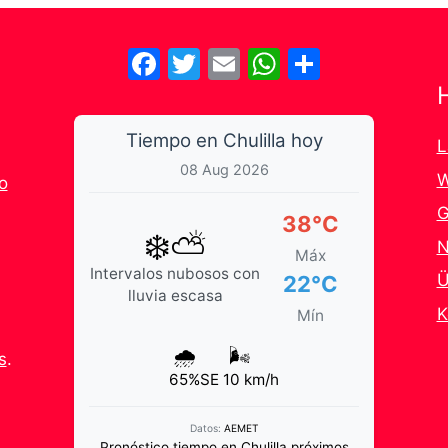
Facebook
Twitter
Email
WhatsApp
Share
Tiempo en Chulilla hoy
L
08 Aug 2026
W
o
G
38°C
❄️⛅
N
Máx
Intervalos nubosos con
Ü
22°C
lluvia escasa
K
Mín
🌧️
🌬️
s
.
65%
SE 10 km/h
Datos:
AEMET
Pronóstico tiempo en Chulilla próximos