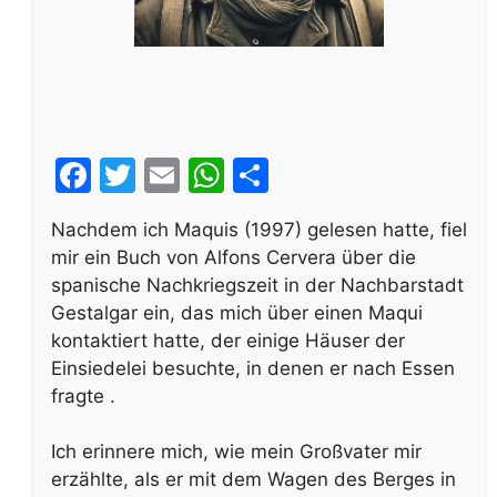
F
T
E
W
S
a
w
m
h
h
Nachdem ich Maquis (1997) gelesen hatte, fiel
c
itt
ai
at
ar
mir ein Buch von Alfons Cervera über die
e
er
l
s
e
spanische Nachkriegszeit in der Nachbarstadt
b
A
Gestalgar ein, das mich über einen Maqui
kontaktiert hatte, der einige Häuser der
o
p
Einsiedelei besuchte, in denen er nach Essen
o
p
fragte .
k
Ich erinnere mich, wie mein Großvater mir
erzählte, als er mit dem Wagen des Berges in