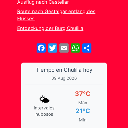
Ausflug nach Castellar
Route nach Gestalgar entlang des
Flusses
.
Entdeckung der Burg Chulilla
Facebook
Twitter
Email
WhatsApp
Share
Tiempo en Chulilla hoy
09 Aug 2026
37°C
🌤️
Máx
Intervalos
21°C
nubosos
Mín