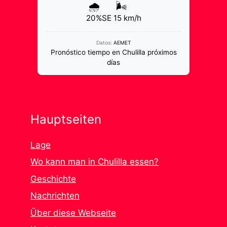
🌧️
🌬️
20%
SE 15 km/h
Datos:
AEMET
Pronóstico tiempo en Chulilla próximos
días
Hauptseiten
Lage
Wo kann man in Chulilla essen?
Geschichte
Nachrichten
Über diese Webseite