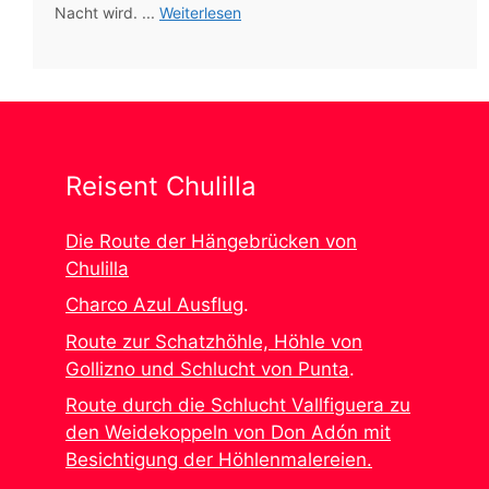
Nacht wird. ...
Weiterlesen
Reisent Chulilla
Die Route der Hängebrücken von
Chulilla
Charco Azul Ausflug
.
Route zur Schatzhöhle, Höhle von
Gollizno und Schlucht von Punta
.
Route durch die Schlucht Vallfiguera zu
den Weidekoppeln von Don Adón mit
Besichtigung der Höhlenmalereien.