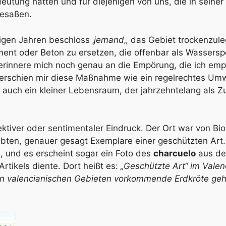
utung hatten und für diejenigen von uns, die in seine
besaßen.
nigen Jahren beschloss ‚
jemand
‚, das Gebiet trockenzul
ent oder Beton zu ersetzen, die offenbar als Wasserspe
 erinnere mich noch genau an die Empörung, die ich emp
erschien mir diese Maßnahme wie ein regelrechtes Umw
auch ein kleiner Lebensraum, der jahrzehntelang als Zu
ktiver oder sentimentaler Eindruck. Der Ort war von Bi
ebten, genauer gesagt Exemplare einer geschützten Art.
und es erscheint sogar ein Foto des
charcuelo
aus de
Artikels diente. Dort heißt es:
„Geschützte Art“ im Valen
den valencianischen Gebieten vorkommende Erdkröte geh