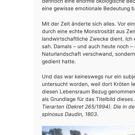
dennoch eine enorme ökologische Bede
eine gewisse emotionale Bedeutung 
Mit der Zeit änderte sich alles. Vor ei
durch eine echte Monstrosität aus Zem
landwirtschaftliche Zwecke dient. Ich
sah. Damals – und auch heute noch – 
Naturlandschaft verschwand, sondern 
gedient hatte.
Und das war keineswegs nur ein subje
untersucht worden, weil dort Kröten l
diesen Lebensraum Bezug genommen, 
als Grundlage für das Titelbild dieses 
Tierarten (Dekret 265/1994). Die in 
spinosus Daudin, 1803
.