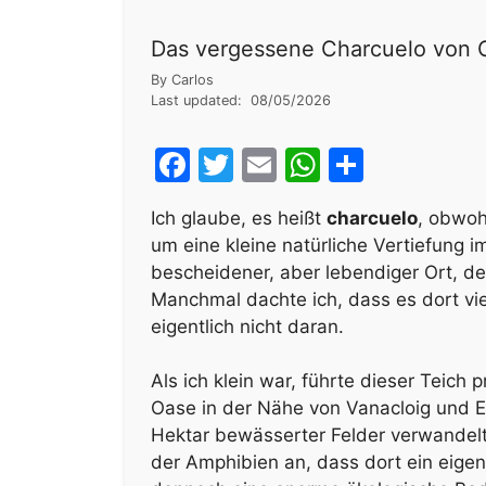
Das vergessene Charcuelo von Ch
By
Carlos
Last updated:
08/05/2026
F
T
E
W
S
a
w
m
h
h
Ich glaube, es heißt
charcuelo
, obwohl
c
itt
ai
at
ar
um eine kleine natürliche Vertiefung 
e
er
l
s
e
bescheidener, aber lebendiger Ort, de
b
A
Manchmal dachte ich, dass es dort vie
eigentlich nicht daran.
o
p
o
p
Als ich klein war, führte dieser Teich
k
Oase in der Nähe von Vanacloig und E
Hektar bewässerter Felder verwandelt
der Amphibien an, dass dort ein eigen