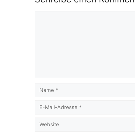
o
p
Kommentar
k
Name
E-
Mail-
Adresse
Website