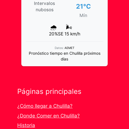
Intervalos
21°C
nubosos
Mín
🌧️
🌬️
20%
SE 15 km/h
Datos:
AEMET
Pronóstico tiempo en Chulilla próximos
días
Páginas principales
¿Cómo llegar a Chulilla?
¿Donde Comer en Chulilla?
Historia