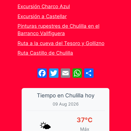
Excursión Charco Azul
Excursión a Castellar
Pinturas rupestres de Chulilla en el
Barranco Vallfiguera
Ruta a la cueva del Tesoro y Gollizno
Ruta Castillo de Chulilla
Facebook
Twitter
Email
WhatsApp
Share
Tiempo en Chulilla hoy
09 Aug 2026
37°C
🌤️
Máx