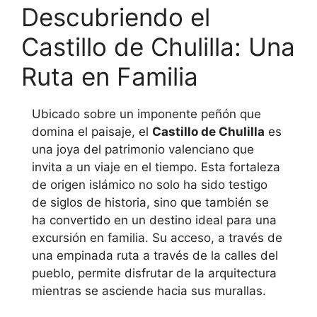
Descubriendo el
c
itt
ai
at
ar
e
er
l
s
e
Castillo de Chulilla: Una
b
A
Ruta en Familia
o
p
o
p
Ubicado sobre un imponente peñón que
k
domina el paisaje, el
Castillo de Chulilla
es
una joya del patrimonio valenciano que
invita a un viaje en el tiempo. Esta fortaleza
de origen islámico no solo ha sido testigo
de siglos de historia, sino que también se
ha convertido en un destino ideal para una
excursión en familia. Su acceso, a través de
una empinada ruta a través de la calles del
pueblo, permite disfrutar de la arquitectura
mientras se asciende hacia sus murallas.