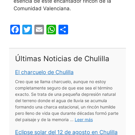
esencia de este encantador rincón de la
Comunidad Valenciana.
F
T
E
W
S
a
w
m
h
h
c
itt
ai
at
ar
e
er
l
s
e
Últimas Noticias de Chulilla
b
A
El charcuelo de Chulilla
o
p
Creo que se llama charcuelo, aunque no estoy
o
p
completamente seguro de que ese sea el término
k
exacto. Se trata de una pequeña depresión natural
del terreno donde el agua de lluvia se acumula
formando una charca estacional, un rincón humilde
pero lleno de vida que durante décadas formó parte
del paisaje y de la memoria ...
Leer más
Eclipse solar del 12 de agosto en Chulilla