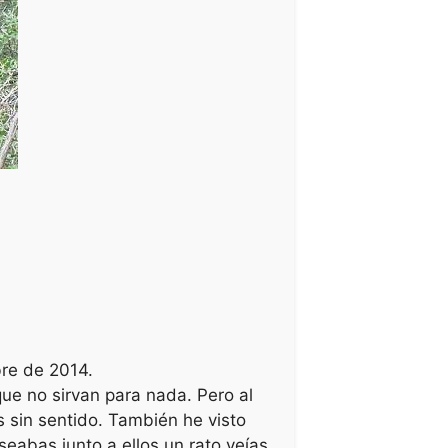
bre de 2014.
que no sirvan para nada. Pero al
 sin sentido. También he visto
eabas junto a ellos un rato veías