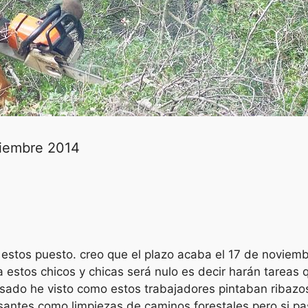
viembre 2014
a estos puesto. creo que el plazo acaba el 17 de noviem
a estos chicos y chicas será nulo es decir harán tareas 
ado he visto como estos trabajadores pintaban ribazos
santes como limpiezas de caminos forestales pero si pas