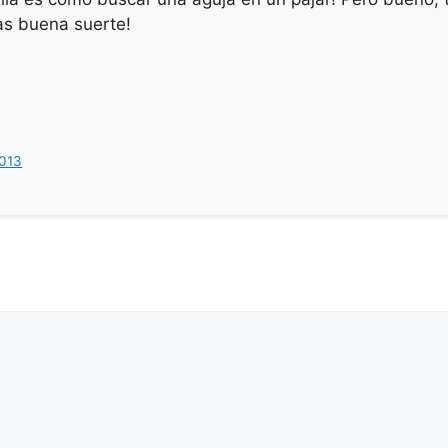
as buena suerte!
013