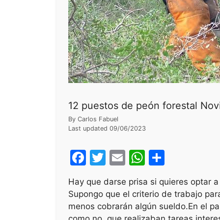
12 puestos de peón forestal No
By
Carlos Fabuel
Last updated
09/06/2023
F
T
E
W
S
a
w
m
h
h
Hay que darse prisa si quieres optar 
c
itt
ai
at
ar
Supongo que el criterio de trabajo par
e
er
l
s
e
menos cobrarán algún sueldo.En el pas
como no, que realizaban tareas intere