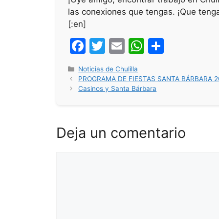
las conexiones que tengas. ¡Que teng
[:en]
F
T
E
W
S
a
w
m
h
h
Categorías
Noticias de Chulilla
c
itt
ai
at
ar
PROGRAMA DE FIESTAS SANTA BÁRBARA 2
e
er
l
s
e
Casinos y Santa Bárbara
b
A
o
p
Deja un comentario
o
p
k
Comentario