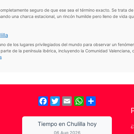
completamente seguro de que ese sea el término exacto. Se trata de
mando una charca estacional, un rincón humilde pero lleno de vida q
illa
no de los lugares privilegiados del mundo para observar un fenómen
na parte de la península ibérica, incluyendo la Comunidad Valenciana
s
Facebook
Twitter
Email
WhatsApp
Share
Tiempo en Chulilla hoy
¿
06 Aug 2026