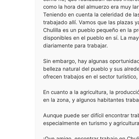
b
A
como la hora del almuerzo era muy lar
o
p
Teniendo en cuenta la celeridad de la
o
p
trabajado allí. Vamos que las plazas 
k
Chulilla es un pueblo pequeño en la 
disponibles en el pueblo en sí. La may
diariamente para trabajar.
Sin embargo, hay algunas oportunidades
belleza natural del pueblo y sus alre
ofrecen trabajos en el sector turístico
En cuanto a la agricultura, la producc
en la zona, y algunos habitantes traba
Aunque puede ser difícil encontrar tr
especialmente en turismo y agricultura
¡Oye amigo, encontrar trabajo en Chul