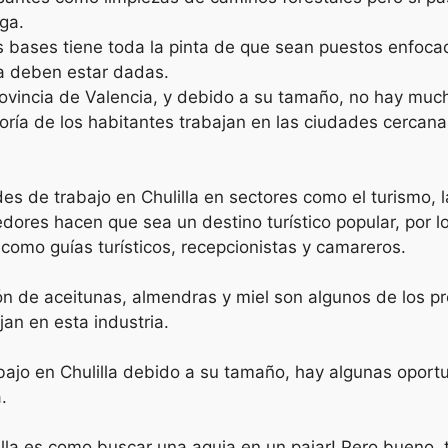
ga.
s bases tiene toda la pinta de que sean puestos enfoc
ya deben estar dadas.
provincia de Valencia, y debido a su tamaño, no hay mu
oría de los habitantes trabajan en las ciudades cercana
 de trabajo en Chulilla en sectores como el turismo, la
dedores hacen que sea un destino turístico popular, por
, como guías turísticos, recepcionistas y camareros.
ión de aceitunas, almendras y miel son algunos de los pr
jan en esta industria.
abajo en Chulilla debido a su tamaño, hay algunas oport
.
illa es como buscar una aguja en un pajar! Pero bueno,