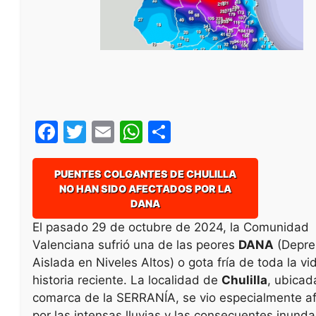
F
T
E
W
S
a
w
m
h
h
c
itt
ai
at
ar
PUENTES COLGANTES DE CHULILLA
NO HAN SIDO AFECTADOS POR LA
e
er
l
s
e
DANA
b
A
El pasado 29 de octubre de 2024, la Comunidad
o
p
Valenciana sufrió una de las peores
DANA
(Depre
o
p
Aislada en Niveles Altos) o gota fría de toda la vi
historia reciente. La localidad de
Chulilla
, ubicad
k
comarca de la SERRANÍA, se vio especialmente a
por las intensas lluvias y las consecuentes inunda