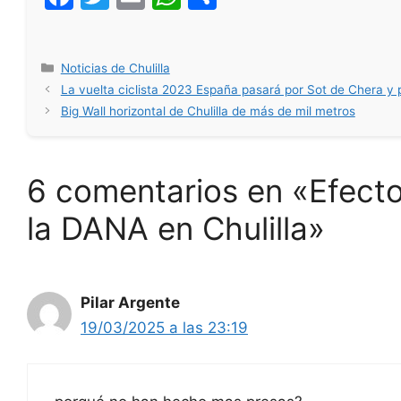
a
w
m
h
h
c
itt
ai
at
ar
Categorías
Noticias de Chulilla
e
er
l
s
e
La vuelta ciclista 2023 España pasará por Sot de Chera y p
b
A
Big Wall horizontal de Chulilla de más de mil metros
o
p
o
p
6 comentarios en «Efect
k
la DANA en Chulilla»
Pilar Argente
19/03/2025 a las 23:19