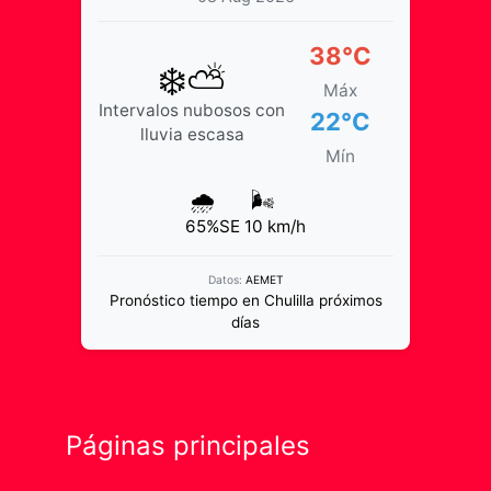
38°C
❄️⛅
Máx
Intervalos nubosos con
22°C
lluvia escasa
Mín
🌧️
🌬️
65%
SE 10 km/h
Datos:
AEMET
Pronóstico tiempo en Chulilla próximos
días
Páginas principales