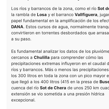
Los ríos y barrancos de la zona, como el río
Sot d
la rambla de
Losa
y el barranco
Vallfiguera
, juga
papel fundamental en la amplificación de los efec
DANA
. Estos cursos de agua, normalmente tranqu
convirtieron en torrentes desbordados que arras
a su paso.
Es fundamental analizar los datos de los pluvióm
cercanos a
Chulilla
para comprender cómo las
precipitaciones extremas influyeron en el caudal 
ríos y barrancos. Más o menos las precipitacione
los 300 litros en toda la zona con un pico mayor 
que llegó a los 400 litros (415 en la presa de
Bus
cuenca del río
Sot de Chera
de unos 250 km cua
extensión se vio sometida a una presión hídrica
excepcional.