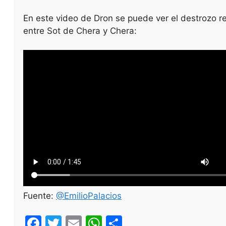
En este video de Dron se puede ver el destrozo r
entre Sot de Chera y Chera:
Fuente:
@EmilioPalacios
F
T
E
W
S