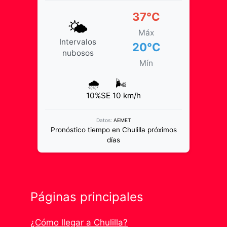
37°C
🌤️
Máx
Intervalos
20°C
nubosos
Mín
🌧️
🌬️
10%
SE 10 km/h
Datos:
AEMET
Pronóstico tiempo en Chulilla próximos
días
Páginas principales
¿Cómo llegar a Chulilla?