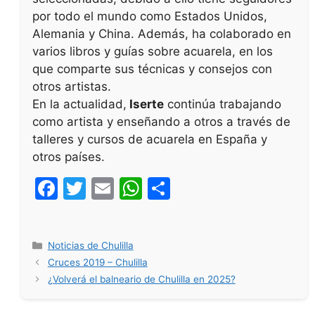
por todo el mundo como Estados Unidos,
Alemania y China. Además, ha colaborado en
varios libros y guías sobre acuarela, en los
que comparte sus técnicas y consejos con
otros artistas.
En la actualidad,
Iserte
continúa trabajando
como artista y enseñando a otros a través de
talleres y cursos de acuarela en España y
otros países.
F
T
E
W
S
a
w
m
h
h
c
itt
ai
at
ar
Categorías
Noticias de Chulilla
e
er
l
s
e
Cruces 2019 – Chulilla
b
A
¿Volverá el balneario de Chulilla en 2025?
o
p