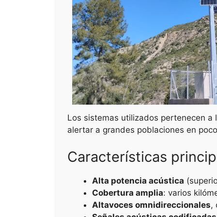
Los sistemas utilizados pertenecen a l
alertar a grandes poblaciones en poco
Características princip
Alta potencia acústica
(superi
Cobertura amplia
: varios kiló
Altavoces omnidireccionales
,
Señales acústicas codificadas