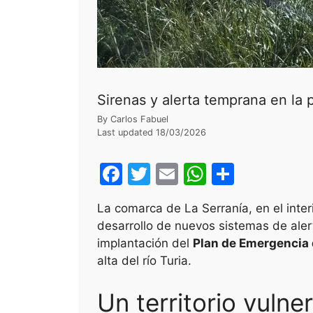
Sirenas y alerta temprana en la p
By
Carlos Fabuel
Last updated
18/03/2026
F
T
E
W
S
a
w
m
h
h
La comarca de La Serranía, en el inter
c
itt
ai
at
ar
desarrollo de nuevos sistemas de aler
e
er
l
s
e
implantación del
Plan de Emergencia 
b
A
alta del río Turia.
o
p
Un territorio vulne
o
p