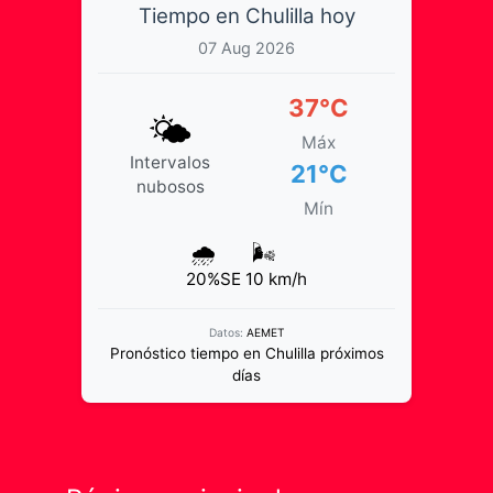
Tiempo en Chulilla hoy
07 Aug 2026
37°C
🌤️
Máx
Intervalos
21°C
nubosos
Mín
🌧️
🌬️
20%
SE 10 km/h
Datos:
AEMET
Pronóstico tiempo en Chulilla próximos
días