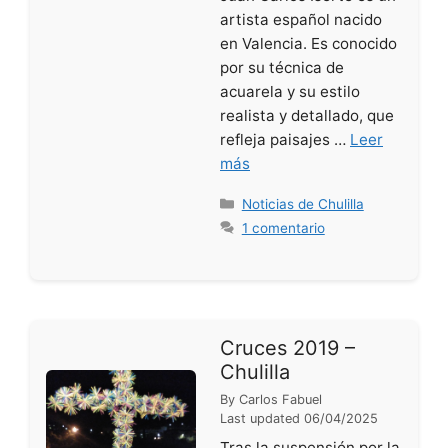
artista español nacido
en Valencia. Es conocido
por su técnica de
acuarela y su estilo
realista y detallado, que
refleja paisajes …
Leer
más
Categorías
Noticias de Chulilla
1 comentario
Cruces 2019 –
Chulilla
By
Carlos Fabuel
Last updated
06/04/2025
Tras la suspensión por la