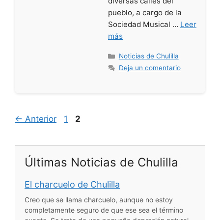
diversas calles del
pueblo, a cargo de la
Sociedad Musical …
Leer
más
Categorías
Noticias de Chulilla
Deja un comentario
Página
Página
←
Anterior
1
2
Últimas Noticias de Chulilla
El charcuelo de Chulilla
Creo que se llama charcuelo, aunque no estoy
completamente seguro de que ese sea el término